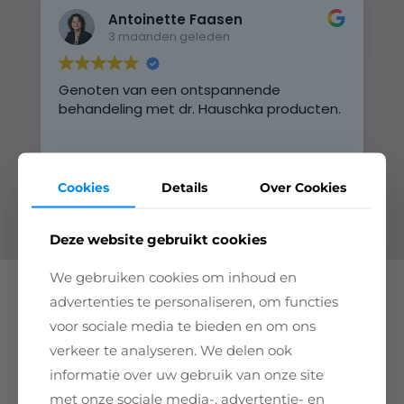
Antoinette Faasen
3 maanden geleden
Genoten van een ontspannende
H
behandeling met dr. Hauschka producten.
C
D
e
E
L
h
Cookies
Details
Over Cookies
z
C
Deze website gebruikt cookies
d
Z
We gebruiken cookies om inhoud en
L
Contact
advertenties te personaliseren, om functies
voor sociale media te bieden en om ons
Belle holistische huidverzorging
verkeer te analyseren. We delen ook
Het Koetshuys
informatie over uw gebruik van onze site
Korte gracht 28
met onze sociale media-, advertentie- en
3811 EJ Amersfoort