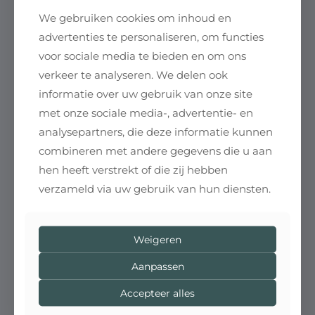
Uw persoonsgegevens (zoals naam, telefoonnummer
We gebruiken cookies om inhoud en
en e-mailadres) worden uitsluitend gebruikt voor het
advertenties te personaliseren, om functies
plannen van afspraken, het versturen van
voor sociale media te bieden en om ons
bevestigingen en het onderhouden van klantcontact.
verkeer te analyseren. We delen ook
Deze gegevens worden
niet gedeeld met derden
informatie over uw gebruik van onze site
en zorgvuldig bewaard volgens de geldende
met onze sociale media-, advertentie- en
privacywetgeving (AVG).
analysepartners, die deze informatie kunnen
U heeft te allen tijde recht op inzage, correctie of
combineren met andere gegevens die u aan
verwijdering van uw gegevens.
hen heeft verstrekt of die zij hebben
Voor meer informatie of verzoeken hierover kunt u
verzameld via uw gebruik van hun diensten.
contact opnemen via
info@salonbelle.nl
.
Klachten & feedback
Weigeren
Bent u niet tevreden over een behandeling of
ervaring? Neem dan binnen 7 dagen contact op,
Aanpassen
zodat we samen naar een passende oplossing
Accepteer alles
kunnen zoeken.