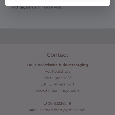
Salon Belle streeft altijd naar tevreden klanten en een
prettige, persoonlijke service.
Contact
Belle holistische huidverzorging
Het Koetshuys
Korte gracht 28
3811 EJ Amersfoort
www.hetkoetshuys.com
06-83226248
belle.amersfoort@gmail.com